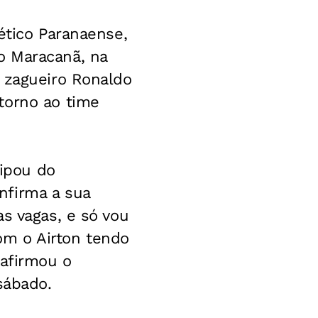
ético Paranaense,
o Maracanã, na
O zagueiro Ronaldo
torno ao time
cipou do
nfirma a sua
s vagas, e só vou
om o Airton tendo
 afirmou o
sábado.