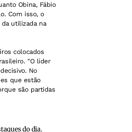
uanto Obina, Fábio
o. Com isso, o
a utilizada na
iros colocados
ileiro. "O líder
decisivo. No
pes que estão
orque são partidas
staques do dia.