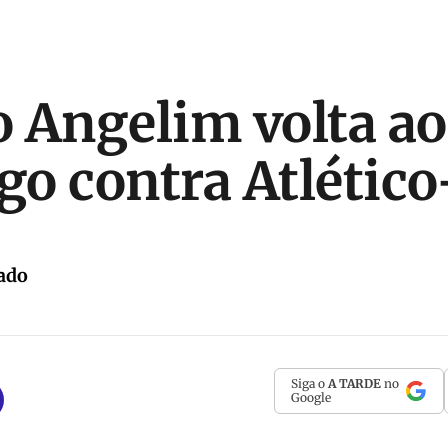
 Angelim volta ao
o contra Atlétic
ado
Siga o
A TARDE
no
Google