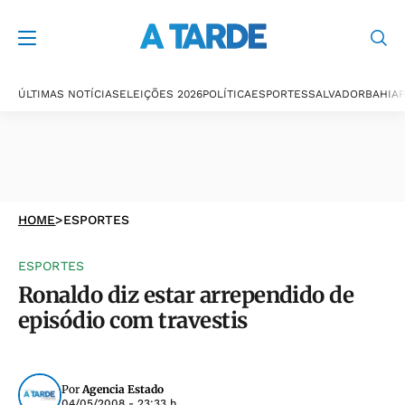
ÚLTIMAS NOTÍCIAS
ELEIÇÕES 2026
POLÍTICA
ESPORTES
SALVADOR
BAHIA
P
HOME
>
ESPORTES
ESPORTES
Ronaldo diz estar arrependido de
episódio com travestis
Por
Agencia Estado
04/05/2008 - 23:33 h