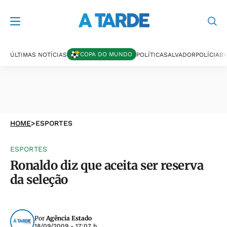
COPA DO MUNDO
ÚLTIMAS NOTÍCIAS
POLÍTICA
SALVADOR
POLÍCIA
BA
HOME
>
ESPORTES
ESPORTES
Ronaldo diz que aceita ser reserva
da seleção
Por
Agência Estado
18/09/2009 - 17:07 h