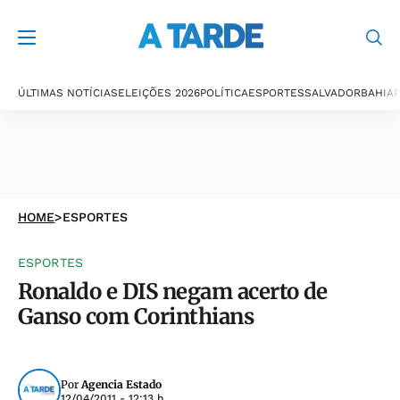
ÚLTIMAS NOTÍCIAS
ELEIÇÕES 2026
POLÍTICA
ESPORTES
SALVADOR
BAHIA
P
HOME
>
ESPORTES
ESPORTES
Ronaldo e DIS negam acerto de
Ganso com Corinthians
Por
Agencia Estado
12/04/2011 - 12:13 h