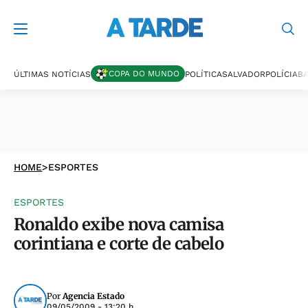
COPA DO MUNDO
ÚLTIMAS NOTÍCIAS
POLÍTICA
SALVADOR
POLÍCIA
BA
HOME
>
ESPORTES
ESPORTES
Ronaldo exibe nova camisa
corintiana e corte de cabelo
Por
Agencia Estado
09/05/2009 - 13:20 h