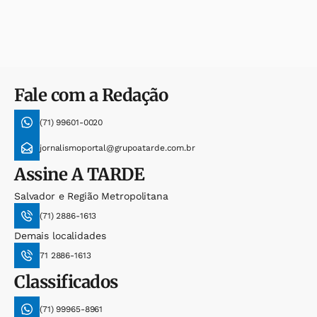
Fale com a Redação
(71) 99601-0020
jornalismoportal@grupoatarde.com.br
Assine
A TARDE
Salvador e Região Metropolitana
(71) 2886-1613
Demais localidades
71 2886-1613
Classificados
(71) 99965-8961