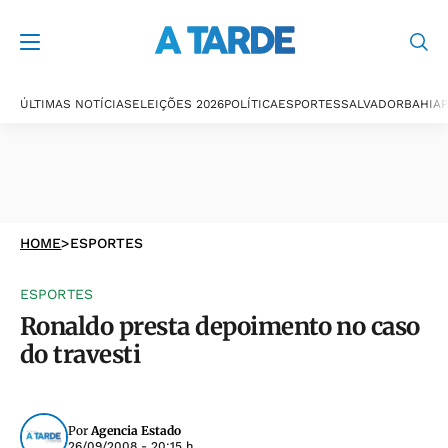
ÚLTIMAS NOTÍCIAS
ELEIÇÕES 2026
POLÍTICA
ESPORTES
SALVADOR
BAHIA
P
HOME
>
ESPORTES
ESPORTES
Ronaldo presta depoimento no caso
do travesti
Por
Agencia Estado
26/09/2008 - 20:15 h