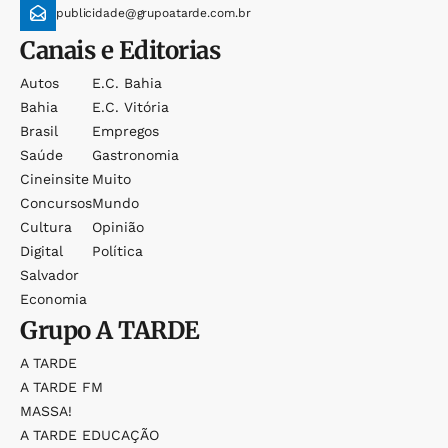
publicidade@grupoatarde.com.br
Canais e Editorias
Autos
E.c. Bahia
Bahia
E.c. Vitória
Brasil
Empregos
Saúde
Gastronomia
Cineinsite
Muito
Concursos
Mundo
Cultura
Opinião
Digital
Política
Salvador
Economia
Grupo
A TARDE
A TARDE
A TARDE FM
MASSA!
A TARDE EDUCAÇÃO