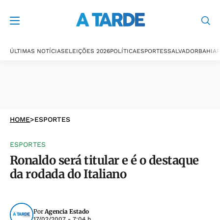
ÚLTIMAS NOTÍCIAS
ELEIÇÕES 2026
POLÍTICA
ESPORTES
SALVADOR
BAHIA
P
HOME
>
ESPORTES
ESPORTES
Ronaldo será titular e é o destaque
da rodada do Italiano
Por
Agencia Estado
17/02/2007 - 7:04 h