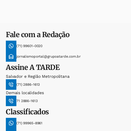
Fale com a Redação
(71) 99601-0020
jornalismoportal@grupoatarde.com.br
Assine
A TARDE
Salvador e Região Metropolitana
(71) 2886-1613
Demais localidades
71 2886-1613
Classificados
(71) 99965-8961