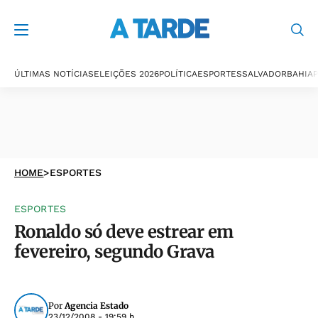
ÚLTIMAS NOTÍCIAS
ELEIÇÕES 2026
POLÍTICA
ESPORTES
SALVADOR
BAHIA
P
HOME
>
ESPORTES
ESPORTES
Ronaldo só deve estrear em
fevereiro, segundo Grava
Por
Agencia Estado
23/12/2008 - 19:59 h