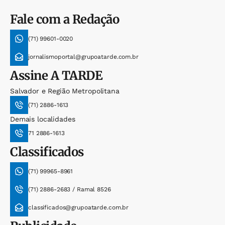
Fale com a Redação
(71) 99601-0020
jornalismoportal@grupoatarde.com.br
Assine
A TARDE
Salvador e Região Metropolitana
(71) 2886-1613
Demais localidades
71 2886-1613
Classificados
(71) 99965-8961
(71) 2886-2683 / Ramal 8526
classificados@grupoatarde.com.br