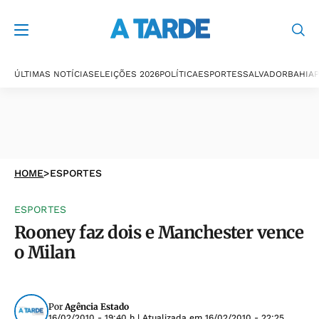
ÚLTIMAS NOTÍCIAS
ELEIÇÕES 2026
POLÍTICA
ESPORTES
SALVADOR
BAHIA
P
HOME
>
ESPORTES
ESPORTES
Rooney faz dois e Manchester vence
o Milan
Por
Agência Estado
16/02/2010 - 19:40 h
| Atualizada em
16/02/2010 - 22:25