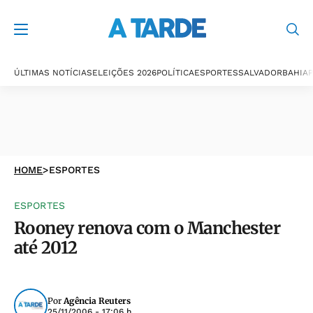
ÚLTIMAS NOTÍCIAS
ELEIÇÕES 2026
POLÍTICA
ESPORTES
SALVADOR
BAHIA
P
HOME
>
ESPORTES
ESPORTES
Rooney renova com o Manchester
até 2012
Por
Agência Reuters
25/11/2006 - 17:06 h