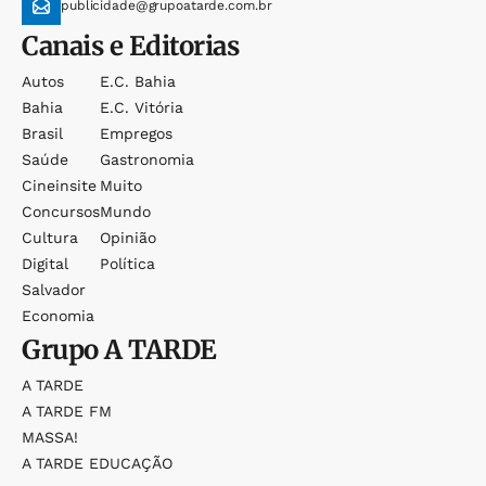
publicidade@grupoatarde.com.br
Canais e Editorias
Autos
E.c. Bahia
Bahia
E.c. Vitória
Brasil
Empregos
Saúde
Gastronomia
Cineinsite
Muito
Concursos
Mundo
Cultura
Opinião
Digital
Política
Salvador
Economia
Grupo
A TARDE
A TARDE
A TARDE FM
MASSA!
A TARDE EDUCAÇÃO