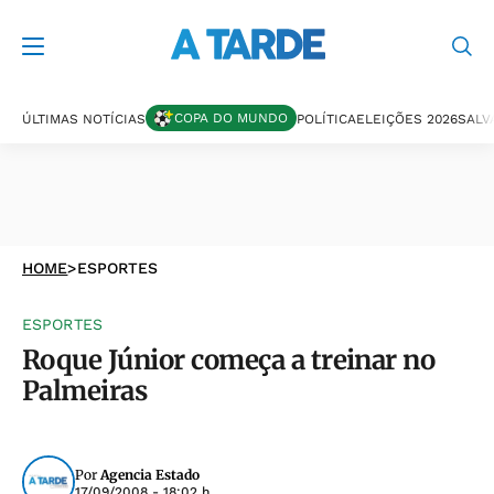
COPA DO MUNDO
ÚLTIMAS NOTÍCIAS
POLÍTICA
ELEIÇÕES 2026
SALV
HOME
>
ESPORTES
ESPORTES
Roque Júnior começa a treinar no
Palmeiras
Por
Agencia Estado
17/09/2008 - 18:02 h