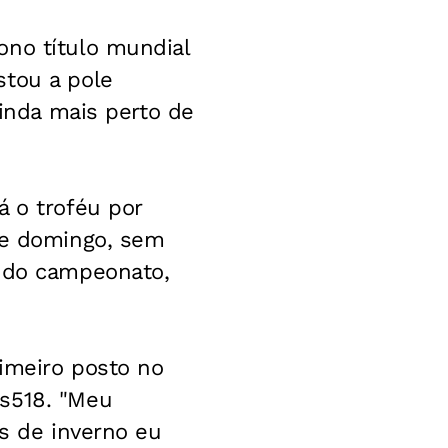
ono título mundial
stou a pole
ainda mais perto de
á o troféu por
 de domingo, sem
r do campeonato,
imeiro posto no
0s518. "Meu
es de inverno eu