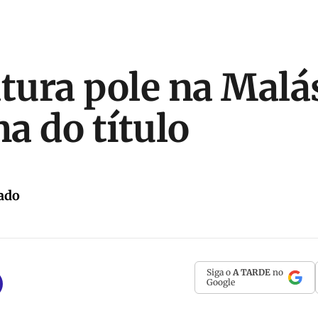
atura pole na Malás
a do título
ado
Siga o
A TARDE
no
Google