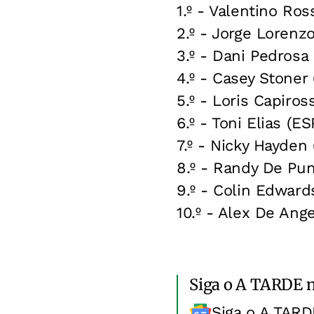
1.º - Valentino Ro
2.º - Jorge Loren
3.º - Dani Pedros
4.º - Casey Stoner
5.º - Loris Capiros
6.º - Toni Elias (
7.º - Nicky Hayden
8.º - Randy De Pu
9.º - Colin Edwar
10.º - Alex De An
Siga o A TARDE 
Siga o A TARD