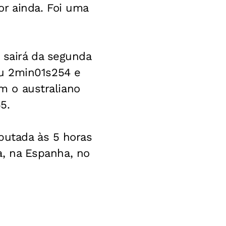
or ainda. Foi uma
 sairá da segunda
ou 2min01s254 e
om o australiano
5.
putada às 5 horas
ia, na Espanha, no