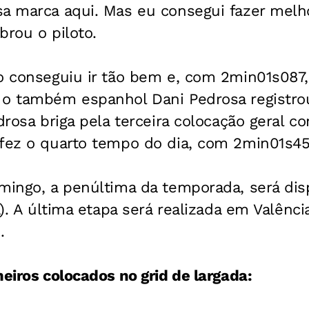
sa marca aqui. Mas eu consegui fazer melh
ebrou o piloto.
o conseguiu ir tão bem e, com 2min01s087,
 o também espanhol Dani Pedrosa registr
drosa briga pela terceira colocação geral c
 fez o quarto tempo do dia, com 2min01s45
mingo, a penúltima da temporada, será dis
a). A última etapa será realizada em Valênc
.
meiros colocados no grid de largada: