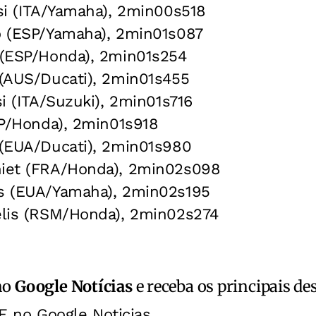
ssi (ITA/Yamaha), 2min00s518
zo (ESP/Yamaha), 2min01s087
a (ESP/Honda), 2min01s254
 (AUS/Ducati), 2min01s455
si (ITA/Suzuki), 2min01s716
ESP/Honda), 2min01s918
 (EUA/Ducati), 2min01s980
niet (FRA/Honda), 2min02s098
ds (EUA/Yamaha), 2min02s195
gelis (RSM/Honda), 2min02s274
no
Google Notícias
e receba os principais de
E no Google Noticias