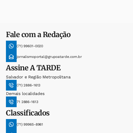
Fale com a Redação
(71) 99601-0020
jornalismoportal@grupoatarde.com.br
Assine
A TARDE
Salvador e Região Metropolitana
(71) 2886-1613
Demais localidades
71 2886-1613
Classificados
(71) 99965-8961