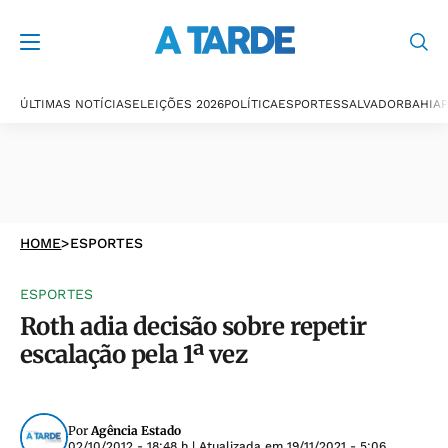
ÚLTIMAS NOTÍCIAS
ELEIÇÕES 2026
POLÍTICA
ESPORTES
SALVADOR
BAHIA
P
HOME
>
ESPORTES
ESPORTES
Roth adia decisão sobre repetir
escalação pela 1ª vez
Por
Agência Estado
02/10/2012 - 18:48 h
| Atualizada em
19/11/2021 - 5:06