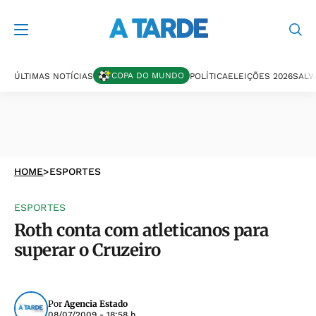
COPA DO MUNDO
ÚLTIMAS NOTÍCIAS
POLÍTICA
ELEIÇÕES 2026
SALV
HOME
>
ESPORTES
ESPORTES
Roth conta com atleticanos para
superar o Cruzeiro
Por
Agencia Estado
08/07/2009 - 18:58 h