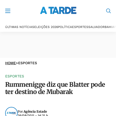
ÚLTIMAS NOTÍCIAS
ELEIÇÕES 2026
POLÍTICA
ESPORTES
SALVADOR
BAHIA
P
HOME
>
ESPORTES
ESPORTES
Rummenigge diz que Blatter pode
ter destino de Mubarak
Por
Agência Estado
26/08/2011 - 14:31 h