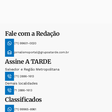
Fale com a Redação
(71) 99601-0020
jornalismoportal@grupoatarde.com.br
Assine
A TARDE
Salvador e Região Metropolitana
(71) 2886-1613
Demais localidades
71 2886-1613
Classificados
(71) 99965-8961