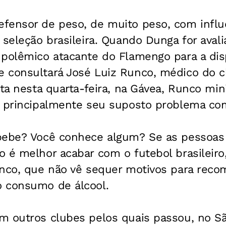
fensor de peso, de muito peso, com influê
 seleção brasileira. Quando Dunga for avali
 polêmico atacante do Flamengo para a di
 consultará José Luiz Runco, médico do cl
sta nesta quarta-feira, na Gávea, Runco mi
, principalmente seu suposto problema co
bebe? Você conhece algum? Se as pessoas
 é melhor acabar com o futebol brasileiro
unco, que não vê sequer motivos para reco
 consumo de álcool.
 outros clubes pelos quais passou, no São