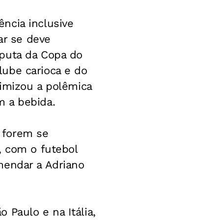
ncia inclusive
ar se deve
sputa da Copa do
ube carioca e do
nimizou a polêmica
m a bebida.
 forem se
, com o futebol
mendar a Adriano
 Paulo e na Itália,