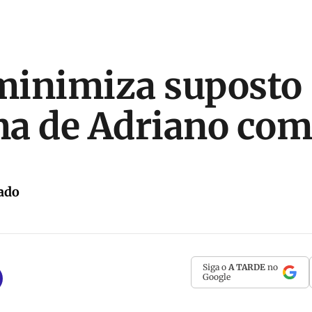
minimiza suposto
a de Adriano com
ado
Siga o
A TARDE
no
Google