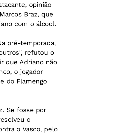
tacante, opinião
 Marcos Braz, que
iano com o álcool.
 Na pré-temporada,
utros", refutou o
ir que Adriano não
co, o jogador
me do Flamengo
z. Se fosse por
resolveu o
ntra o Vasco, pelo