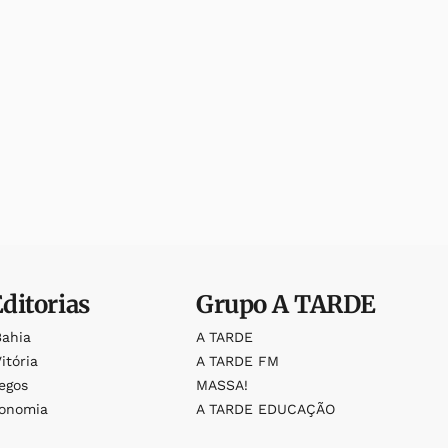
Editorias
Grupo
A TARDE
Bahia
A TARDE
itória
A TARDE FM
egos
MASSA!
ronomia
A TARDE EDUCAÇÃO
o