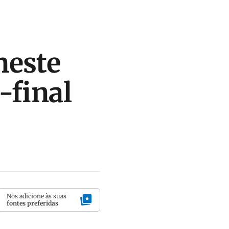
neste
-final
Nos adicione às suas
fontes preferidas