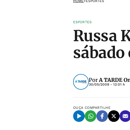
HOME
>
ESPORTES
ESPORTES
Russa K
sábado 
Por
A TARDE On
30/05/2009 - 13:01 h
OUÇA
COMPARTILHE