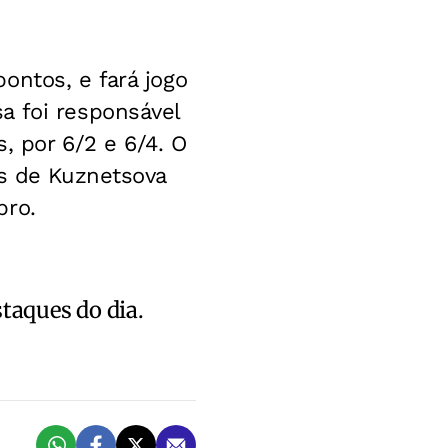
ontos, e fará jogo
a foi responsável
, por 6/2 e 6/4. O
as de Kuznetsova
bro.
staques do dia.