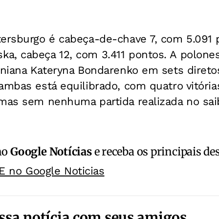
ersburgo é cabeça-de-chave 7, com 5.091 p
a, cabeça 12, com 3.411 pontos. A polones
aniana Kateryna Bondarenko em sets diretos
ambas está equilibrado, com quatro vitóri
 mas sem nenhuma partida realizada no sai
no
Google Notícias
e receba os principais de
E no Google Noticias
ssa notícia com seus amigos