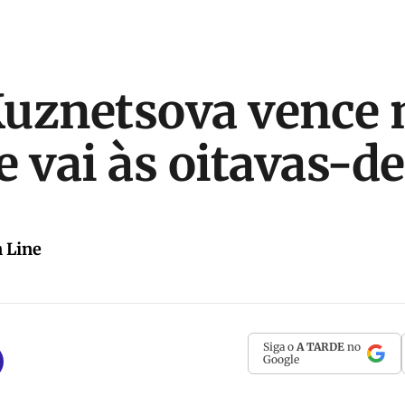
uznetsova vence 
e vai às oitavas-de
 Line
Siga o
A TARDE
no
Google