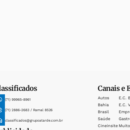
lassificados
Canais e 
Autos
E.c. 
(71) 99965-8961
Bahia
E.c. V
(71) 2886-2683 / Ramal 8526
Brasil
Empr
Saúde
Gast
classificados@grupoatarde.com.br
Cineinsite
Muit