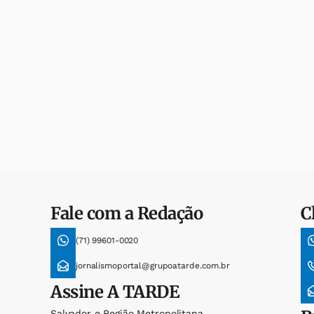
Fale com a Redação
C
(71) 99601-0020
jornalismoportal@grupoatarde.com.br
Assine
A TARDE
Salvador e Região Metropolitana