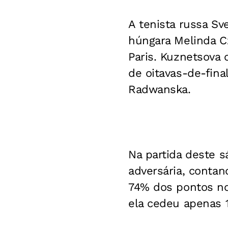
A tenista russa Sv
húngara Melinda Cz
Paris. Kuznetsova c
de oitavas-de-fina
Radwanska.
Na partida deste 
adversária, conta
74% dos pontos no
ela cedeu apenas 