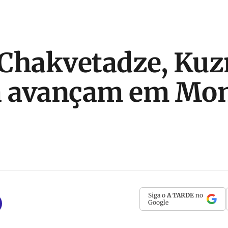
Chakvetadze, Kuz
a avançam em Mon
Siga o
A TARDE
no
Google