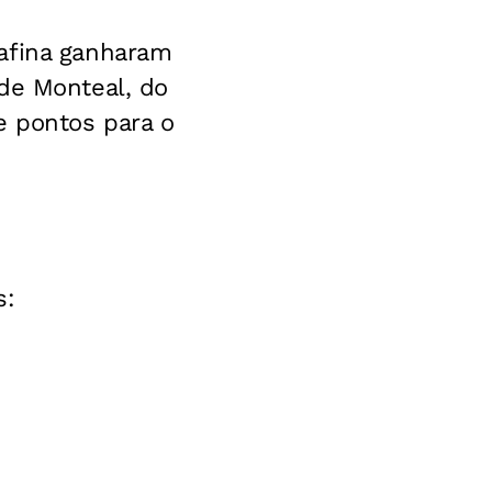
Safina ganharam
 de Monteal, do
e pontos para o
s: