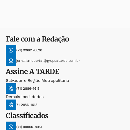
Fale com a Redação
(71) 99601-0020
jornalismoportal@grupoatarde.com.br
Assine
A TARDE
Salvador e Região Metropolitana
(71) 2886-1613
Demais localidades
71 2886-1613
Classificados
(71) 99965-8961