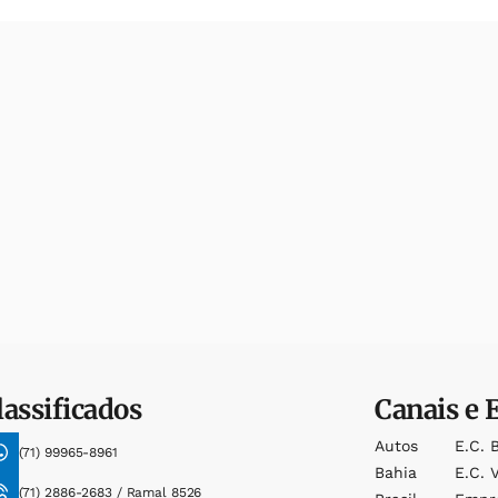
lassificados
Canais e 
Autos
E.c. 
(71) 99965-8961
Bahia
E.c. V
(71) 2886-2683 / Ramal 8526