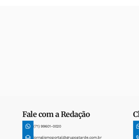
Fale com a Redação
C
(71) 99601-0020
jornalismoportal@grupoatarde.com.br