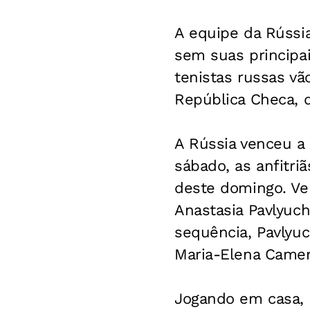
A equipe da Rússia
sem suas principa
tenistas russas vã
República Checa, q
A Rússia venceu a 
sábado, as anfitri
deste domingo. Ver
Anastasia Pavlyuche
sequência, Pavlyu
Maria-Elena Camerin
Jogando em casa, a