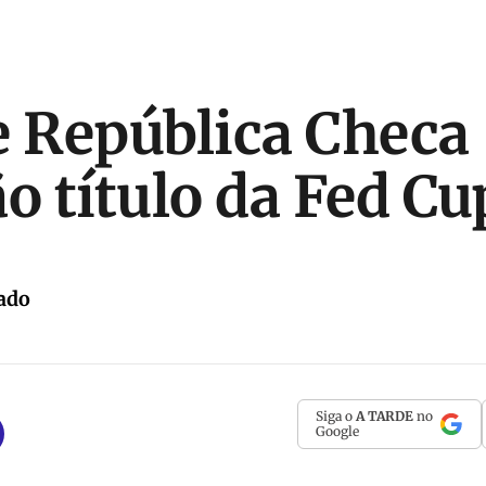
e República Checa
ão título da Fed Cu
ado
Siga o
A TARDE
no
Google