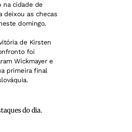
o na cidade de
va deixou as checas
 neste domingo.
itória de Kirsten
onfronto foi
taram Wickmayer e
 primeira final
lováquia.
staques do dia.