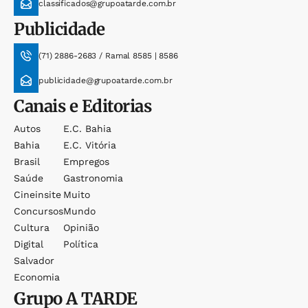
classificados@grupoatarde.com.br
Publicidade
(71) 2886-2683 / Ramal 8585 | 8586
publicidade@grupoatarde.com.br
Canais e Editorias
Autos
E.c. Bahia
Bahia
E.c. Vitória
Brasil
Empregos
Saúde
Gastronomia
Cineinsite
Muito
Concursos
Mundo
Cultura
Opinião
Digital
Política
Salvador
Economia
Grupo
A TARDE