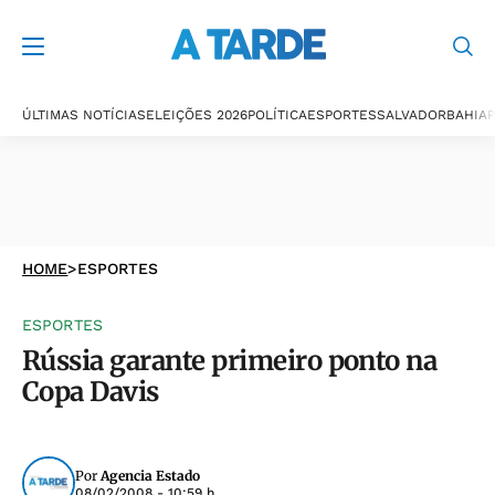
ÚLTIMAS NOTÍCIAS
ELEIÇÕES 2026
POLÍTICA
ESPORTES
SALVADOR
BAHIA
P
HOME
>
ESPORTES
ESPORTES
Rússia garante primeiro ponto na
Copa Davis
Por
Agencia Estado
08/02/2008 - 10:59 h