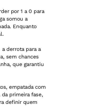
der por 1 a 0 para
ega somou a
inada. Enquanto
l.
 a derrota para a
pa, sem chances
anha, que garantiu
ntos, empatada com
da primeira fase,
ra definir quem