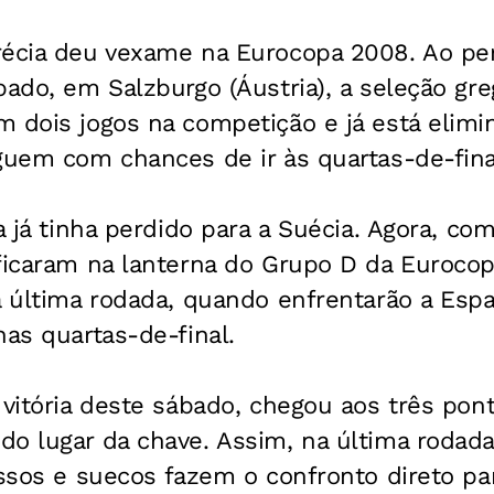
récia deu vexame na Eurocopa 2008. Ao per
bado, em Salzburgo (Áustria), a seleção gr
m dois jogos na competição e já está elim
guem com chances de ir às quartas-de-fina
a já tinha perdido para a Suécia. Agora, com
 ficaram na lanterna do Grupo D da Euroco
a última rodada, quando enfrentarão a Esp
nas quartas-de-final.
 vitória deste sábado, chegou aos três po
o lugar da chave. Assim, na última rodada 
ussos e suecos fazem o confronto direto pa