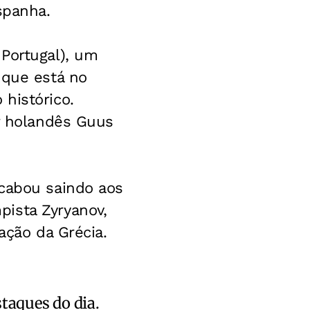
spanha.
Portugal), um
 que está no
histórico.
or holandês Guus
acabou saindo aos
ista Zyryanov,
ação da Grécia.
staques do dia.