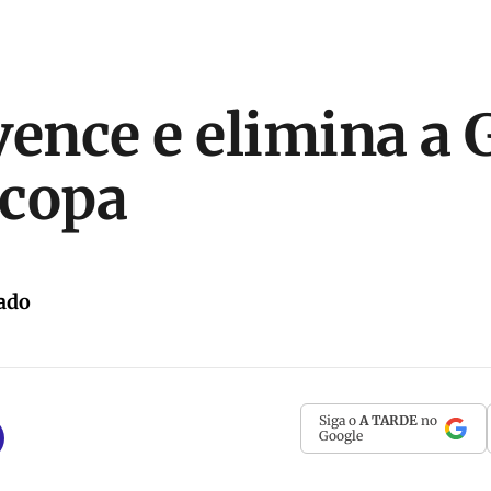
vence e elimina a 
ocopa
ado
Siga o
A TARDE
no
Google