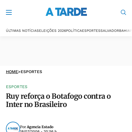
ÚLTIMAS NOTÍCIAS
ELEIÇÕES 2026
POLÍTICA
ESPORTES
SALVADOR
BAHIA
P
HOME
>
ESPORTES
ESPORTES
Ruy reforça o Botafogo contra o
Inter no Brasileiro
Por
Agencia Estado
18/07/2006 - 20:56 h