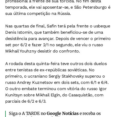
profissional à frente de sua torcida. No fim desta
temporada, ele vai aposentar-se, e São Petersburgo é
sua última competição na Rússia.
Nas quartas de final, Safin terá pela frente o usbeque
Denis Istomin, que também beneficiou-se de uma
desistência para avançar. Depois de vencer o primeiro
set por 6/2 e fazer 2/1 no segundo, ele viu o russo
Mikhail Youhzny desistir do confronto.
A rodada desta quinta-feira teve outros dois duelos
entre tenistas de ex-repúblicas soviéticas. No
primeiro, o ucraniano Sergiy Stakhovsky superou o
russo Andrey Kuznetsov em dois sets, com 6/1 e 6/4.
O outro embate terminou com vitória do russo Igor
Kunitsyn sobre Mikhail Elgin, do Casaquistão, com
parciais de 6/2 e 6/3.
Siga o A TARDE no
Google Notícias
e receba os