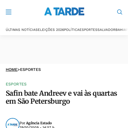
ÚLTIMAS NOTÍCIAS
ELEIÇÕES 2026
POLÍTICA
ESPORTES
SALVADOR
BAHIA
P
HOME
>
ESPORTES
ESPORTES
Safin bate Andreev e vai às quartas
em São Petersburgo
Por
Agência Estado
29/10/2009 - 14:57 h