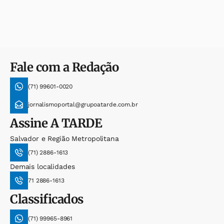
Fale com a Redação
(71) 99601-0020
jornalismoportal@grupoatarde.com.br
Assine
A TARDE
Salvador e Região Metropolitana
(71) 2886-1613
Demais localidades
71 2886-1613
Classificados
(71) 99965-8961