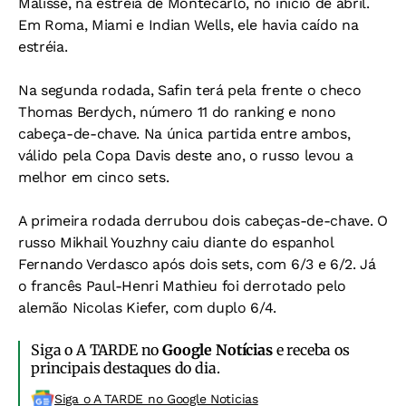
Malisse, na estréia de Montecarlo, no início de abril.
Em Roma, Miami e Indian Wells, ele havia caído na
estréia.
Na segunda rodada, Safin terá pela frente o checo
Thomas Berdych, número 11 do ranking e nono
cabeça-de-chave. Na única partida entre ambos,
válido pela Copa Davis deste ano, o russo levou a
melhor em cinco sets.
A primeira rodada derrubou dois cabeças-de-chave. O
russo Mikhail Youzhny caiu diante do espanhol
Fernando Verdasco após dois sets, com 6/3 e 6/2. Já
o francês Paul-Henri Mathieu foi derrotado pelo
alemão Nicolas Kiefer, com duplo 6/4.
Siga o A TARDE no
Google Notícias
e receba os
principais destaques do dia.
Siga o A TARDE no Google Noticias