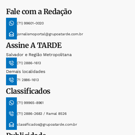
Fale com a Redação
(71) 99601-0020
jornalismoportal@grupoatarde.com.br
Assine
A TARDE
Salvador e Região Metropolitana
(71) 2886-1613
Demais localidades
71 2886-1613
Classificados
(71) 99965-8961
(71) 2886-2683 / Ramal 8526
classificados@grupoatarde.com.br