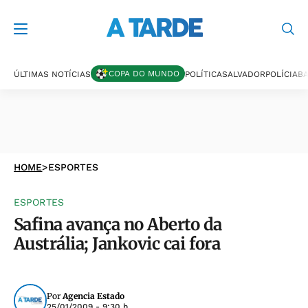
COPA DO MUNDO
ÚLTIMAS NOTÍCIAS
POLÍTICA
SALVADOR
POLÍCIA
BA
HOME
>
ESPORTES
ESPORTES
Safina avança no Aberto da
Austrália; Jankovic cai fora
Por
Agencia Estado
25/01/2009 - 9:30 h