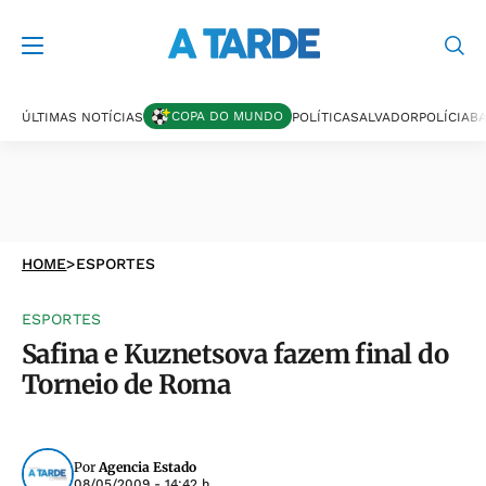
COPA DO MUNDO
ÚLTIMAS NOTÍCIAS
POLÍTICA
SALVADOR
POLÍCIA
BA
HOME
>
ESPORTES
ESPORTES
Safina e Kuznetsova fazem final do
Torneio de Roma
Por
Agencia Estado
08/05/2009 - 14:42 h