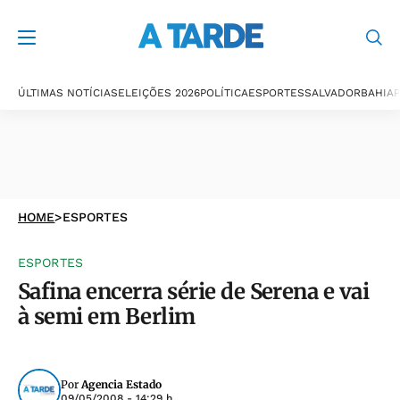
ÚLTIMAS NOTÍCIAS
ELEIÇÕES 2026
POLÍTICA
ESPORTES
SALVADOR
BAHIA
P
HOME
>
ESPORTES
ESPORTES
Safina encerra série de Serena e vai
à semi em Berlim
Por
Agencia Estado
09/05/2008 - 14:29 h