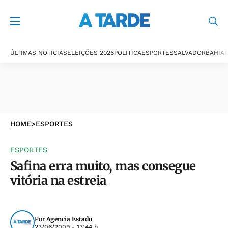
ÚLTIMAS NOTÍCIAS
ELEIÇÕES 2026
POLÍTICA
ESPORTES
SALVADOR
BAHIA
P
HOME
>
ESPORTES
ESPORTES
Safina erra muito, mas consegue
vitória na estreia
Por
Agencia Estado
23/06/2009 - 13:44 h