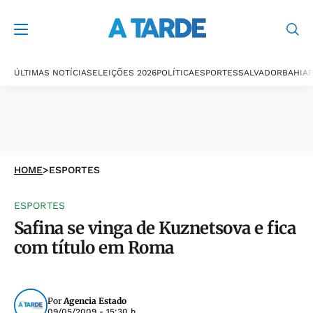
ÚLTIMAS NOTÍCIAS
ELEIÇÕES 2026
POLÍTICA
ESPORTES
SALVADOR
BAHIA
P
HOME
>
ESPORTES
ESPORTES
Safina se vinga de Kuznetsova e fica
com título em Roma
Por
Agencia Estado
09/05/2009 - 15:30 h