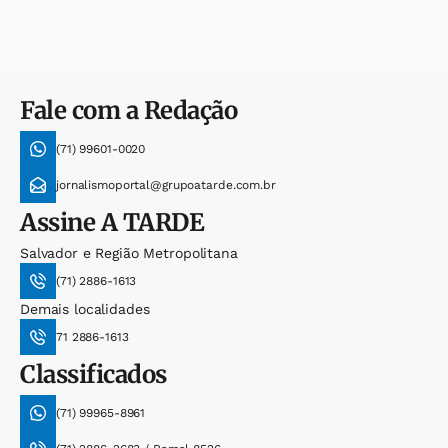
Fale com a Redação
(71) 99601-0020
jornalismoportal@grupoatarde.com.br
Assine
A TARDE
Salvador e Região Metropolitana
(71) 2886-1613
Demais localidades
71 2886-1613
Classificados
(71) 99965-8961