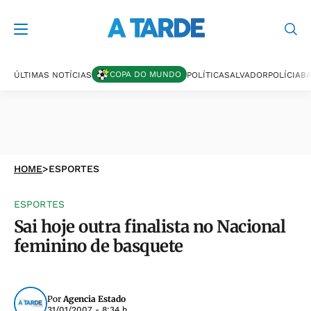
COPA DO MUNDO
ÚLTIMAS NOTÍCIAS
POLÍTICA
SALVADOR
POLÍCIA
BA
HOME
>
ESPORTES
ESPORTES
Sai hoje outra finalista no Nacional
feminino de basquete
Por
Agencia Estado
31/01/2007 - 8:34 h