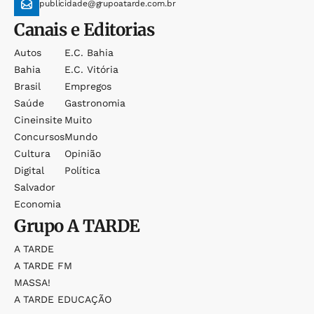
publicidade@grupoatarde.com.br
Canais e Editorias
Autos
E.c. Bahia
Bahia
E.c. Vitória
Brasil
Empregos
Saúde
Gastronomia
Cineinsite
Muito
Concursos
Mundo
Cultura
Opinião
Digital
Política
Salvador
Economia
Grupo
A TARDE
A TARDE
A TARDE FM
MASSA!
A TARDE EDUCAÇÃO