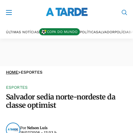
COPA DO MUNDO
ÚLTIMAS NOTÍCIAS
POLÍTICA
SALVADOR
POLÍCIA
BA
HOME
>
ESPORTES
ESPORTES
Salvador sedia norte-nordeste da
classe optimist
Por
Nelson Luís
18/07/2006 - 13:03 h