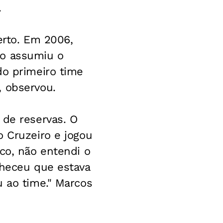
.
certo. Em 2006,
do assumiu o
do primeiro time
, observou.
 de reservas. O
o Cruzeiro e jogou
co, não entendi o
nheceu que estava
u ao time." Marcos