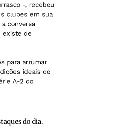
urrasco -, recebeu
ns clubes em sua
 a conversa
 existe de
es para arrumar
dições ideais de
érie A-2 do
staques do dia.