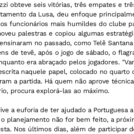
zi obteve seis vitórias, três empates e trê
itamento da Lusa, deu enfoque principalme
u os funcionários mais humildes do clube 
oveu palestras e copiou algumas estratégia
 ensinaram no passado, como Telê Santana e
ens de tevê, após o jogo de sábado, o fla
nquanto era abraçado pelos jogadores. "V
 escrita naquele papel, colocado no quarto
ram a partida. Há quem não aprove técnica
rio, procura explorá-las ao máximo.
ive a euforia de ter ajudado a Portuguesa a
 o planejamento não for bem feito, a próx
 esta. Nos últimos dias, além de participar