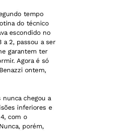
 segundo tempo
otina do técnico
ava escondido no
3 a 2, passou a ser
he garantem ter
rmir. Agora é só
 Benazzi ontem,
s nunca chegou a
sões inferiores e
04, com o
 Nunca, porém,