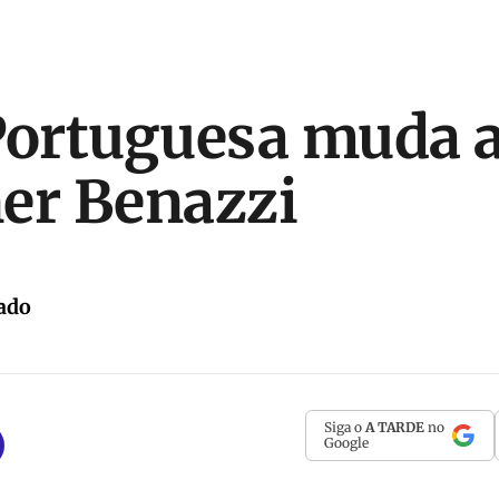
Portuguesa muda a
er Benazzi
ado
Siga o
A TARDE
no
Google