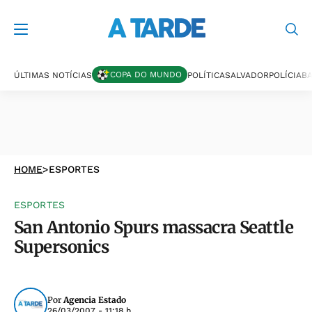
COPA DO MUNDO
ÚLTIMAS NOTÍCIAS
POLÍTICA
SALVADOR
POLÍCIA
BA
HOME
>
ESPORTES
ESPORTES
San Antonio Spurs massacra Seattle
Supersonics
Por
Agencia Estado
26/03/2007 - 11:18 h