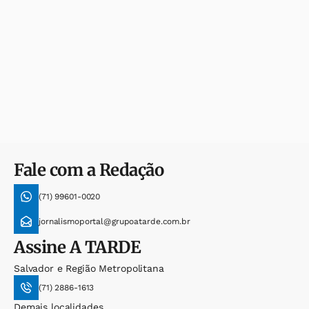
Fale com a Redação
(71) 99601-0020
jornalismoportal@grupoatarde.com.br
Assine
A TARDE
Salvador e Região Metropolitana
(71) 2886-1613
Demais localidades