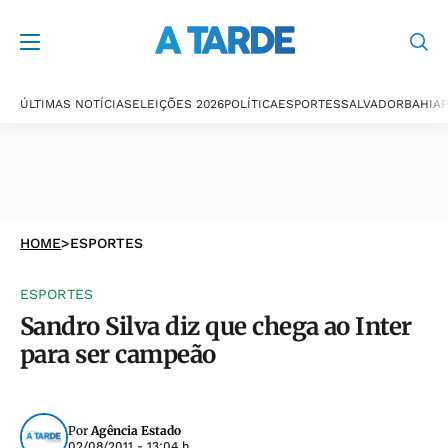
ÚLTIMAS NOTÍCIAS
ELEIÇÕES 2026
POLÍTICA
ESPORTES
SALVADOR
BAHIA
P
HOME
>
ESPORTES
ESPORTES
Sandro Silva diz que chega ao Inter
para ser campeão
Por
Agência Estado
02/08/2011 - 13:04 h