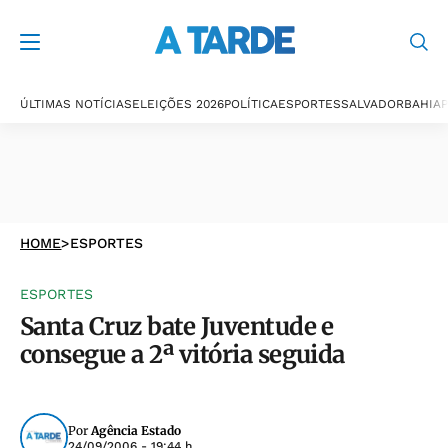
ÚLTIMAS NOTÍCIAS
ELEIÇÕES 2026
POLÍTICA
ESPORTES
SALVADOR
BAHIA
P
HOME
>
ESPORTES
ESPORTES
Santa Cruz bate Juventude e
consegue a 2ª vitória seguida
Por
Agência Estado
24/09/2006 - 19:44 h