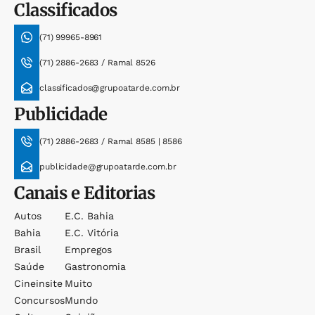
Classificados
(71) 99965-8961
(71) 2886-2683 / Ramal 8526
classificados@grupoatarde.com.br
Publicidade
(71) 2886-2683 / Ramal 8585 | 8586
publicidade@grupoatarde.com.br
Canais e Editorias
Autos
E.c. Bahia
Bahia
E.c. Vitória
Brasil
Empregos
Saúde
Gastronomia
Cineinsite
Muito
Concursos
Mundo