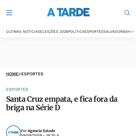
ÚLTIMAS NOTÍCIAS
ELEIÇÕES 2026
POLÍTICA
ESPORTES
SALVADOR
BAHIA
P
HOME
>
ESPORTES
ESPORTES
Santa Cruz empata, e fica fora da
briga na Série D
Por
Agencia Estado
09/08/2009 - 19:20 h