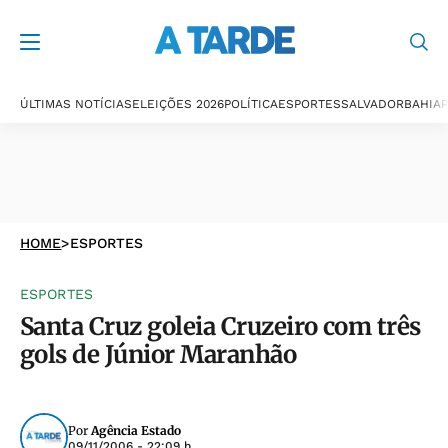
ÚLTIMAS NOTÍCIAS
ELEIÇÕES 2026
POLÍTICA
ESPORTES
SALVADOR
BAHIA
P
HOME
>
ESPORTES
ESPORTES
Santa Cruz goleia Cruzeiro com três
gols de Júnior Maranhão
Por
Agência Estado
09/11/2006 - 22:09 h