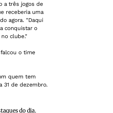
o a três jogos de
ue receberia uma
do agora. "Daqui
a conquistar o
no clube."
sfalcou o time
 com quem tem
ia 31 de dezembro.
staques do dia.