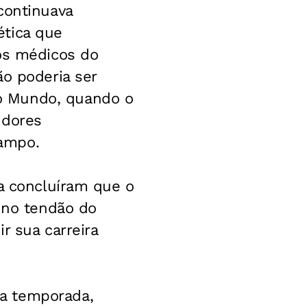
continuava
ética que
 os médicos do
ão poderia ser
o Mundo, quando o
 dores
ampo.
va concluíram que o
e no tendão do
r sua carreira
a temporada,