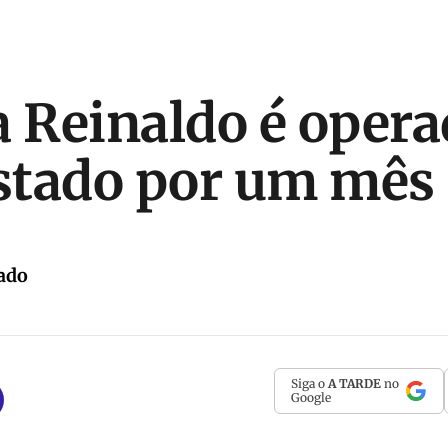
a Reinaldo é opera
astado por um mês
ado
Siga o
A TARDE
no
Google