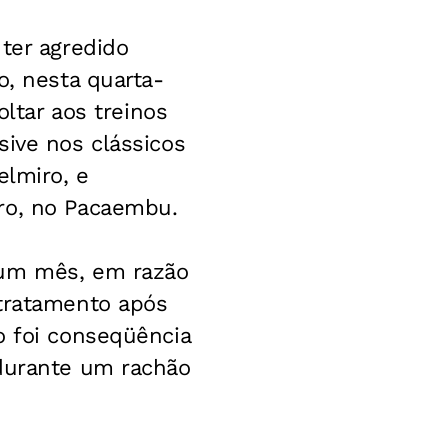
ter agredido
o, nesta quarta-
oltar aos treinos
sive nos clássicos
elmiro, e
ro, no Pacaembu.
 um mês, em razão
 tratamento após
o foi conseqüência
 durante um rachão