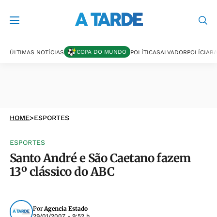
COPA DO MUNDO
ÚLTIMAS NOTÍCIAS
POLÍTICA
SALVADOR
POLÍCIA
BA
HOME
>
ESPORTES
ESPORTES
Santo André e São Caetano fazem
13º clássico do ABC
Por
Agencia Estado
29/01/2007 - 9:52 h