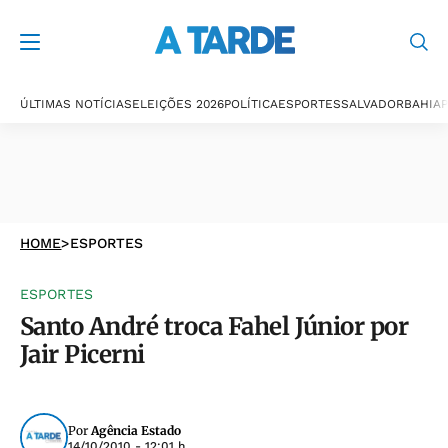
ÚLTIMAS NOTÍCIAS
ELEIÇÕES 2026
POLÍTICA
ESPORTES
SALVADOR
BAHIA
P
HOME
>
ESPORTES
ESPORTES
Santo André troca Fahel Júnior por
Jair Picerni
Por
Agência Estado
14/10/2010 - 12:01 h