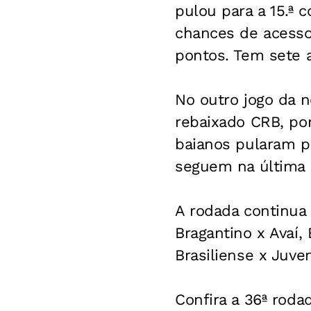
pulou para a 15.ª 
chances de acesso
pontos. Tem sete 
No outro jogo da n
rebaixado CRB, por
baianos pularam p
seguem na última 
A rodada continua 
Bragantino x Avaí, 
Brasiliense x Juv
Confira a 36ª rodad