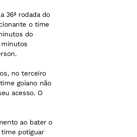
la 36ª rodada do
cionante o time
 minutos do
s minutos
rson.
s, no terceiro
o time goiano não
seu acesso. O
mento ao bater o
 time potiguar