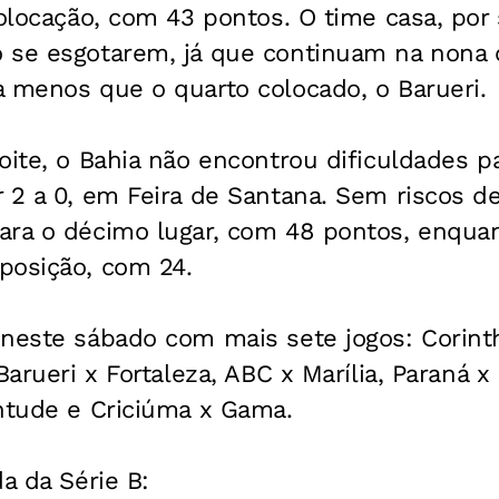
colocação, com 43 pontos. O time casa, por 
 se esgotarem, já que continuam na nona 
a menos que o quarto colocado, o Barueri.
oite, o Bahia não encontrou dificuldades pa
 2 a 0, em Feira de Santana. Sem riscos d
ara o décimo lugar, com 48 pontos, enqua
posição, com 24.
neste sábado com mais sete jogos: Corinth
Barueri x Fortaleza, ABC x Marília, Paraná x
entude e Criciúma x Gama.
a da Série B: