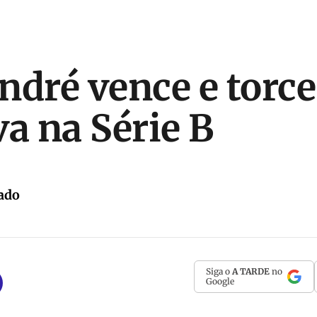
ndré vence e torce
va na Série B
ado
Siga o
A TARDE
no
Google