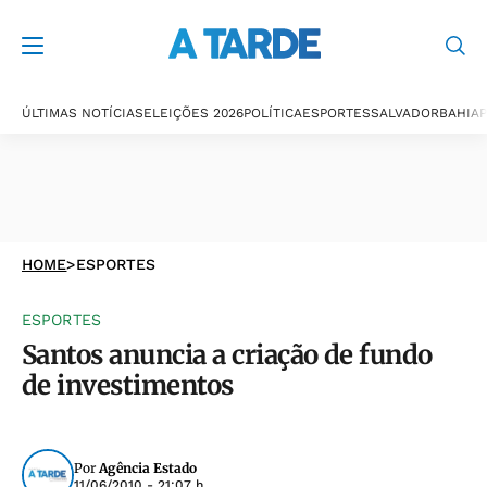
ÚLTIMAS NOTÍCIAS
ELEIÇÕES 2026
POLÍTICA
ESPORTES
SALVADOR
BAHIA
P
HOME
>
ESPORTES
ESPORTES
Santos anuncia a criação de fundo
de investimentos
Por
Agência Estado
11/06/2010 - 21:07 h