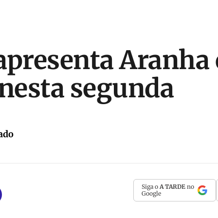
apresenta Aranha
 nesta segunda
ado
Siga o
A TARDE
no
Google