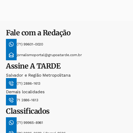
Fale com a Redação
(71) 99601-0020
jornalismoportal@grupoatarde.com.br
Assine
A TARDE
Salvador e Região Metropolitana
(71) 2886-1613
Demais localidades
71 2886-1613
Classificados
(71) 99965-8961