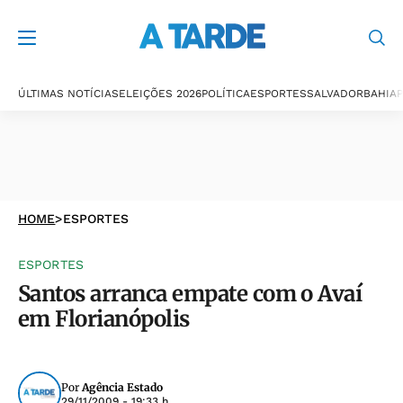
ÚLTIMAS NOTÍCIAS
ELEIÇÕES 2026
POLÍTICA
ESPORTES
SALVADOR
BAHIA
P
HOME
>
ESPORTES
ESPORTES
Santos arranca empate com o Avaí
em Florianópolis
Por
Agência Estado
29/11/2009 - 19:33 h