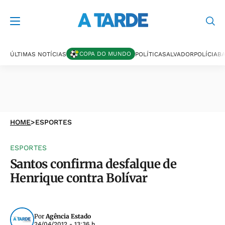
COPA DO MUNDO
ÚLTIMAS NOTÍCIAS
POLÍTICA
SALVADOR
POLÍCIA
BA
HOME
>
ESPORTES
ESPORTES
Santos confirma desfalque de
Henrique contra Bolívar
Por
Agência Estado
24/04/2012 - 13:36 h