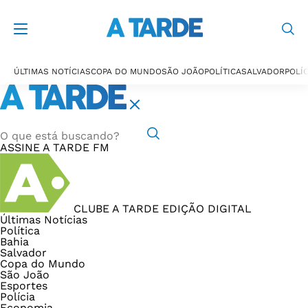
ÚLTIMAS NOTÍCIAS
COPA DO MUNDO
SÃO JOÃO
POLÍTICA
SALVADOR
POLÍC
ASSINE
A TARDE FM
CLUBE A TARDE
EDIÇÃO DIGITAL
Últimas Notícias
Política
Bahia
Salvador
Copa do Mundo
São João
Esportes
Polícia
Economia