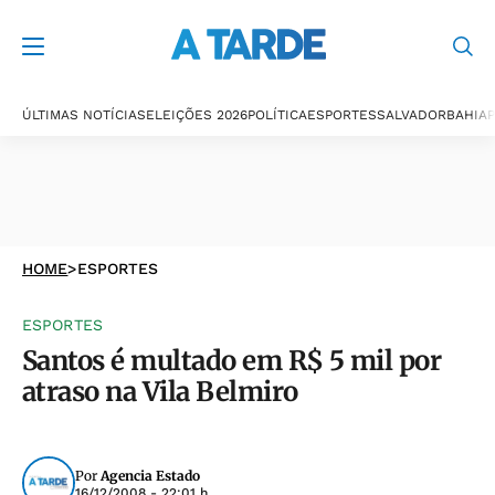
ÚLTIMAS NOTÍCIAS
ELEIÇÕES 2026
POLÍTICA
ESPORTES
SALVADOR
BAHIA
P
HOME
>
ESPORTES
ESPORTES
Santos é multado em R$ 5 mil por
atraso na Vila Belmiro
Por
Agencia Estado
16/12/2008 - 22:01 h